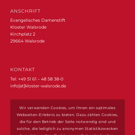
ANSCHRIFT
Evangelisches Damenstift
Kloster Walsrode
Kirchplatz 2
29664 Walsrode
KONTAKT
Tel: +49 51 61 – 48 58 38-0
info[at]kloster-walsrode.de
ZIMMERRESERVIERUNGEN
Wir verwenden Cookies, um Ihnen ein optimales
www.vogelpark-region.de
Webseiten-Erlebnis zu bieten. Dazu zählen Cookies,
die für den Betrieb der Seite notwendig sind und
solche, die lediglich zu anonymen Statistikzwecken