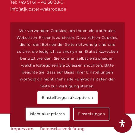
Tel: +49 51 61 – 48 58 38-0
info[at]kloster-walsrode.de
ZIMMERRESERVIERUNGEN
Wir verwenden Cookies, um Ihnen ein optimales
www.vogelpark-region.de
Webseiten-Erlebnis zu bieten. Dazu zählen Cookies,
die für den Betrieb der Seite notwendig sind und
solche, die lediglich zu anonymen Statistikzwecken
benutzt werden. Sie können selbst entscheiden,
welche Kategorien Sie zulassen möchten. Bitte
BÜROZEITEN
beachte Sie, dass auf Basis Ihrer Einstellungen
Montag bis Donnerstag
womöglich nicht mehr alle Funktionalitäten der
von 9 Uhr bis 13 Uhr
Seite zur Verfügung stehen.
kloster_walsrode
Einstellungen akzeptieren
Nicht akzeptieren
Einstellungen
© Kloster Walsrode | Realisierung Bartling Media GmbH
Impressum
Datenschutzerklärung