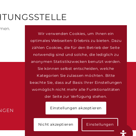
HTUNGS­STELLE
hmen.
Wir verwenden Cookies, um Ihnen ein
optimales Webseiten-Erlebnis zu bieten. Dazu
zählen Cookies, die für den Betrieb der Seite
notwendig sind und solche, die lediglich zu
anonymen Statistikzwecken benutzt werden.
Sie können selbst entscheiden, welche
BÜROZEITEN
Kategorien Sie zulassen möchten. Bitte
beachte Sie, dass auf Basis Ihrer Einstellungen
Montag bis Donnerstag
womöglich nicht mehr alle Funktionalitäten
von 9 Uhr bis 13 Uhr
der Seite zur Verfügung stehen.
kloster_walsrode
Einstellungen akzeptieren
NGEN
Nicht akzeptieren
Einstellungen