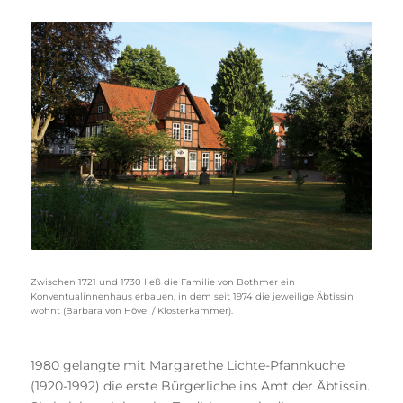
Zwischen 1721 und 1730 ließ die Familie von Bothmer ein
Konventualinnenhaus erbauen, in dem seit 1974 die jeweilige Äbtissin
wohnt (Barbara von Hövel / Klosterkammer).
1980 gelangte mit Margarethe Lichte-Pfannkuche
(1920-1992) die erste Bürgerliche ins Amt der Äbtissin.