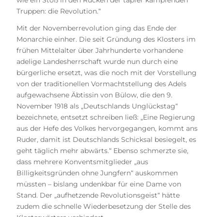
wie ein Stoß in den Rücken der tapfer kämpfenden
Truppen: die Revolution.“
Mit der Novemberrevolution ging das Ende der
Monarchie einher. Die seit Gründung des Klosters im
frühen Mittelalter über Jahrhunderte vorhandene
adelige Landesherrschaft wurde nun durch eine
bürgerliche ersetzt, was die noch mit der Vorstellung
von der traditionellen Vormachtstellung des Adels
aufgewachsene Äbtissin von Bülow, die den 9.
November 1918 als „Deutschlands Unglückstag“
bezeichnete, entsetzt schreiben ließ: „Eine Regierung
aus der Hefe des Volkes hervorgegangen, kommt ans
Ruder, damit ist Deutschlands Schicksal besiegelt, es
geht täglich mehr abwärts.“ Ebenso schmerzte sie,
dass mehrere Konventsmitglieder „aus
Billigkeitsgründen ohne Jungfern“ auskommen
müssten – bislang undenkbar für eine Dame von
Stand. Der „aufhetzende Revolutionsgeist“ hätte
zudem die schnelle Wiederbesetzung der Stelle des