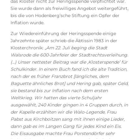
das Kloster nicht zur Heringsspende verpflichtet war.
Sie wurde dann als freiwilliges Angebot weitergeführt,
bis die von Hodenberg’sche Stiftung ein Opfer der
Inflation wurde.
Zur Wiedereinführung der Heringsspende einige
Jahrzehnte später schrieb die Äbtissin 1983 in der
Klosterchronik:
„Am 22. Juli beging die Stadt
Walsrode die 600-Jahrfeier der Stadtrechtsverleihung.
(…) Unser nettester Beitrag war die ,Klosterspende’ für
Schulkinder. In einem Buch fand ich die alte Tradition,
nach der es früher Franzbrot [längliches, dem
Baguette ähnliches Brot] und Hering gab, später Geld,
sie bestand bis zur Inflation nach dem ersten
Weltkrieg. Wir hatten das vierte Schuljahr
ausgewählt, 240 Kinder gingen in 4 Gruppen durch, in
der Kapelle erzählten wir die Walo-Legende, Frau
Pabst aus Kirchboitzen sang mit ihnen einige Lieder,
dann gab es im Langen Gang für jedes Kind ein Eis.
Die Eisausgabe machte Frau Porstendörfer sehr