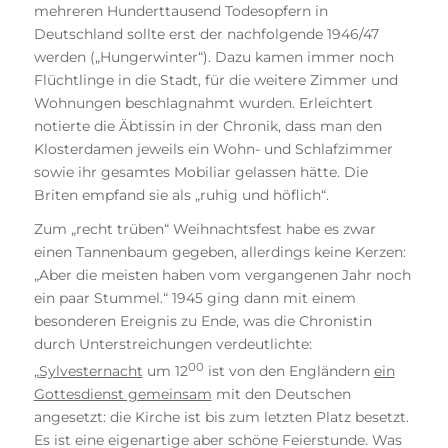
mehreren Hunderttausend Todesopfern in
Deutschland sollte erst der nachfolgende 1946/47
werden („Hungerwinter“). Dazu kamen immer noch
Flüchtlinge in die Stadt, für die weitere Zimmer und
Wohnungen beschlagnahmt wurden. Erleichtert
notierte die Äbtissin in der Chronik, dass man den
Klosterdamen jeweils ein Wohn- und Schlafzimmer
sowie ihr gesamtes Mobiliar gelassen hätte. Die
Briten empfand sie als „ruhig und höflich“.
Zum „recht trüben“ Weihnachtsfest habe es zwar
einen Tannenbaum gegeben, allerdings keine Kerzen:
„Aber die meisten haben vom vergangenen Jahr noch
ein paar Stummel.“ 1945 ging dann mit einem
besonderen Ereignis zu Ende, was die Chronistin
durch Unterstreichungen verdeutlichte:
00
„
Sylvesternacht
um 12
ist von den Engländern
ein
Gottesdienst gemeinsam
mit den Deutschen
angesetzt: die Kirche ist bis zum letzten Platz besetzt.
Es ist eine eigenartige aber schöne Feierstunde. Was