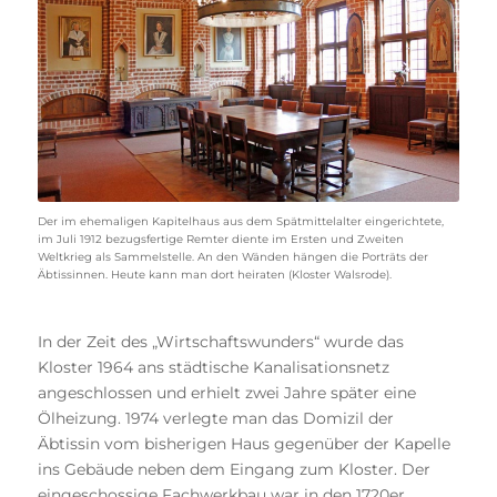
Der im ehemaligen Kapitelhaus aus dem Spätmittelalter eingerichtete,
im Juli 1912 bezugsfertige Remter diente im Ersten und Zweiten
Weltkrieg als Sammelstelle. An den Wänden hängen die Porträts der
Äbtissinnen. Heute kann man dort heiraten (Kloster Walsrode).
In der Zeit des „Wirtschaftswunders“ wurde das
Kloster 1964 ans städtische Kanalisationsnetz
angeschlossen und erhielt zwei Jahre später eine
Ölheizung. 1974 verlegte man das Domizil der
Äbtissin vom bisherigen Haus gegenüber der Kapelle
ins Gebäude neben dem Eingang zum Kloster. Der
eingeschossige Fachwerkbau war in den 1720er