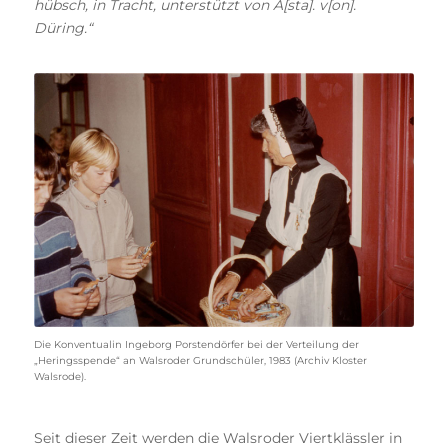
hübsch, in Tracht, unterstützt von A[sta]. v[on].
Düring.“
Die Konventualin Ingeborg Porstendörfer bei der Verteilung der
„Heringsspende“ an Walsroder Grundschüler, 1983 (Archiv Kloster
Walsrode).
Seit dieser Zeit werden die Walsroder Viertklässler in