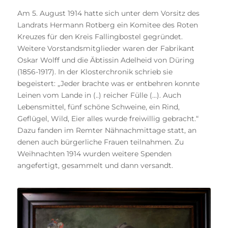
Am 5. August 1914 hatte sich unter dem Vorsitz des
Landrats Hermann Rotberg ein Komitee des Roten
Kreuzes für den Kreis Fallingbostel gegründet.
Weitere Vorstandsmitglieder waren der Fabrikant
Oskar Wolff und die Äbtissin Adelheid von Düring
(1856-1917). In der Klosterchronik schrieb sie
begeistert: „Jeder brachte was er entbehren konnte
Leinen vom Lande in (..) reicher Fülle (…). Auch
Lebensmittel, fünf schöne Schweine, ein Rind,
Geflügel, Wild, Eier alles wurde freiwillig gebracht.“
Dazu fanden im Remter Nähnachmittage statt, an
denen auch bürgerliche Frauen teilnahmen. Zu
Weihnachten 1914 wurden weitere Spenden
angefertigt, gesammelt und dann versandt.