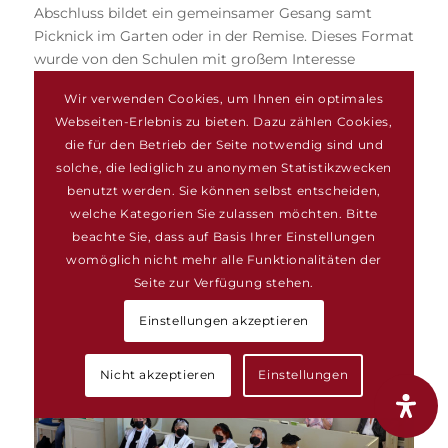
Abschluss bildet ein gemeinsamer Gesang samt
Picknick im Garten oder in der Remise. Dieses Format
wurde von den Schulen mit großem Interesse
aufgenommen, zumal das Evangelische Damenstift
Wir verwenden Cookies, um Ihnen ein optimales
Kloster Walsrode 2021 vom Heidekreis als
Webseiten-Erlebnis zu bieten. Dazu zählen Cookies,
außerschulischer Lernort anerkannt worden ist.
die für den Betrieb der Seite notwendig sind und
Das daneben alljährlich am 24. Juni, dem Johannistag,
solche, die lediglich zu anonymen Statistikzwecken
in Form einer musikalischen Andacht in der
benutzt werden. Sie können selbst entscheiden,
Klosterkapelle stattfindende Johannissingen geht
welche Kategorien Sie zulassen möchten. Bitte
ebenso auf die Wiederbelebung durch die Äbtissin
beachte Sie, dass auf Basis Ihrer Einstellungen
Lichte-Pfannkuche zurück. Johannes der Täufer ist seit
womöglich nicht mehr alle Funktionalitäten der
dem 10. Jahrhundert der Schutzpatron des Klosters
Seite zur Verfügung stehen.
und der Stadtkirche.
Einstellungen akzeptieren
Nicht akzeptieren
Einstellungen