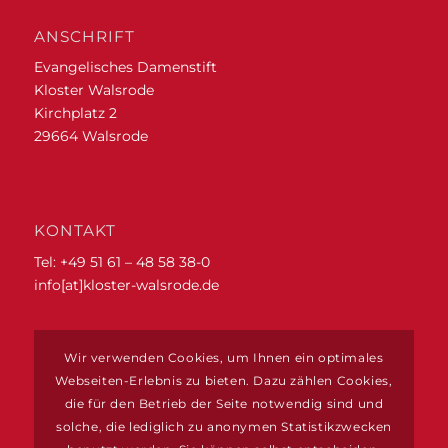
ANSCHRIFT
Evangelisches Damenstift
Kloster Walsrode
Kirchplatz 2
29664 Walsrode
KONTAKT
Tel: +49 51 61 – 48 58 38-0
info[at]kloster-walsrode.de
ZIMMERRESERVIERUNGEN
Wir verwenden Cookies, um Ihnen ein optimales
www.vogelpark-region.de
Webseiten-Erlebnis zu bieten. Dazu zählen Cookies,
die für den Betrieb der Seite notwendig sind und
solche, die lediglich zu anonymen Statistikzwecken