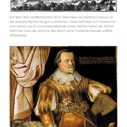
Auf dem 1654 veröffentlichten Stich Walsrodes von Matthäus Merian ist
die zentrale Pfarrkirche gut zu erkennen. Davor befinden sich Klosterchor
(mit hellem Dach) und Klostergebäude (links). Rechts neben der Kirche
steht das Haus der Domina, das durch seine markante Fassade auffällt
(Wikipedia).