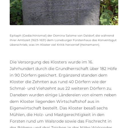
Epitaph (Gedächtnismal) der Domina Salome von Daldorf, die während
ihrer Amtszeit (1623-1631) dem Lüneburger Fürstenhaus das Konventsgut
überschrieb, was im Kloster viel Kritik hervorrief (Heinemann).
Die Versorgung des Klosters wurde im 16.
Jahrhundert durch die Grundherrschaft über 182 Höfe
in 90 Dörfern gesichert. Ergänzend standen dem
Kloster die Zehnten aus rund 40 Dörfern wie der
Schmal- und Viehzehnt aus 22 weiteren Dörfern zu.
Daneben wurden einige Ländereien von einem neben
dem Kloster liegenden Wirtschaftshof aus in
Eigenwirtschaft bestellt. Das Kloster besaß sechs
Mühlen, die Holz- und Mastgerechtigkeit in den
Forsten rund um Walsrode sowie das Fischrecht in
der Böhme und drei Teichen in der Nähe Walsrodes.